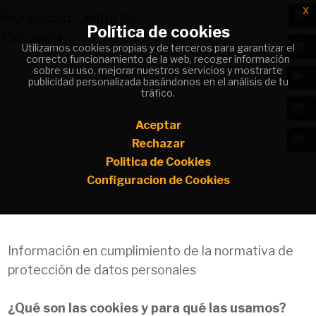
x
x
Política de cookies
Política de cookies
Utilizamos cookies propias y de terceros para garantizar el
Utilizamos cookies propias y de terceros para garantizar el
correcto funcionamiento de la web, recoger información
correcto funcionamiento de la web, recoger información
sobre su uso, mejorar nuestros servicios y mostrarte
sobre su uso, mejorar nuestros servicios y mostrarte
publicidad personalizada basándonos en el análisis de tu
publicidad personalizada basándonos en el análisis de tu
Da sentido a lo que te duele y convierte
tráfico.
tráfico.
tu camino en un cambio positivo.
Aceptar
Aceptar
Rechazar
Rechazar
Politica de Cookies
Politica de Cookies
Politica de cookies
Configuracion de Cookies
Configuracion de Cookies
Información en cumplimiento de la normativa de
protección de datos personales
¿Qué son las cookies y para qué las usamos?